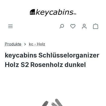
Zum Hauptinhalt springen
Du hast 0 Produ
Ware
Produkte
kc - Holz
keycabins Schlüsselorganizer
Holz S2 Rosenholz dunkel
Bildergalerie überspringen