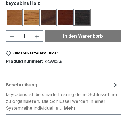
auswählen
keycabins Holz
Buche
Eiche
Nussbaum
Rosenholz
Rosenholz dunkel
Produkt Anzahl: Gib den gewünschten We
In den Warenkorb
Zum Merkzettel hinzufügen
Produktnummer:
KcWs2.6
Beschreibung
keycabins ist die smarte Lösung deine Schlüssel neu
zu organisieren. Die Schlüssel werden in einer
Systemreihe individuell a…
Mehr