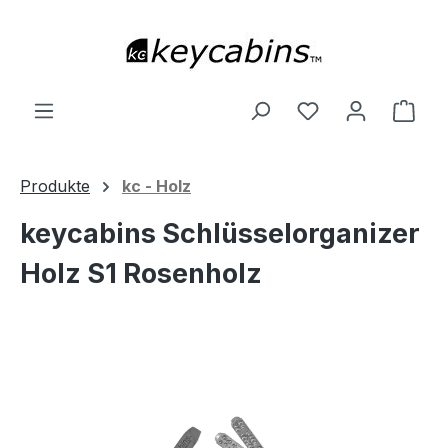
Zum Hauptinhalt springen
Du hast 0 Produ
Ware
Produkte
kc - Holz
keycabins Schlüsselorganizer
Holz S1 Rosenholz
Bildergalerie überspringen