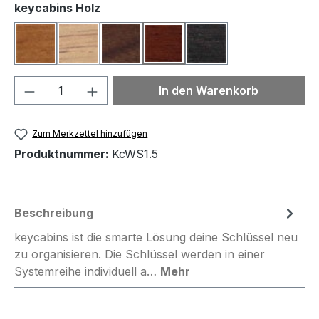
auswählen
keycabins Holz
Buche
Eiche
Nussbaum
Rosenholz
Rosenholz dunkel
(Diese Option ist zurzeit nicht verfügbar.)
Produkt Anzahl: Gib den gewünschten We
In den Warenkorb
Zum Merkzettel hinzufügen
Produktnummer:
KcWS1.5
Beschreibung
keycabins ist die smarte Lösung deine Schlüssel neu
zu organisieren. Die Schlüssel werden in einer
Systemreihe individuell a…
Mehr