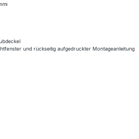
mmi
ubdeckel
chtfenster und rückseitig aufgedruckter Montageanleitung