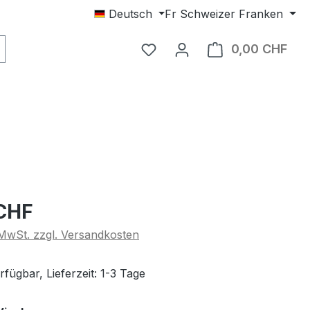
Deutsch
Fr
Schweizer Franken
Du hast 0 Produkte auf dem
0,00 CHF
Ware
eis:
 CHF
. MwSt. zzgl. Versandkosten
fügbar, Lieferzeit: 1-3 Tage