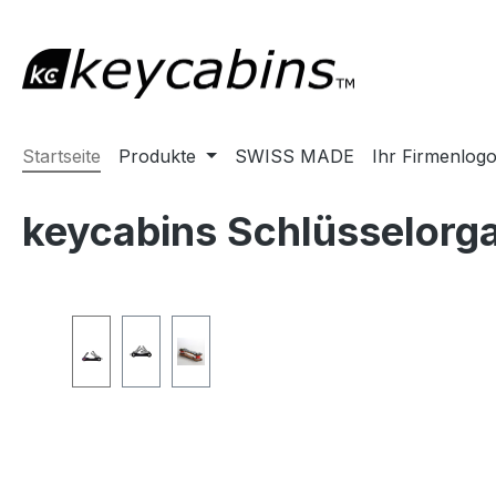
m Hauptinhalt springen
Zur Suche springen
Zur Hauptnavigation springen
Startseite
Produkte
SWISS MADE
Ihr Firmenlog
keycabins Schlüsselorga
Bildergalerie überspringen