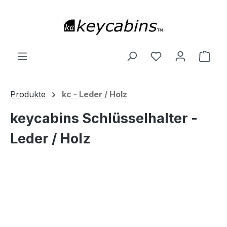
Zum Hauptinhalt springen
Du hast 0 Produ
Ware
Produkte
kc - Leder / Holz
keycabins Schlüsselhalter -
Leder / Holz
Bildergalerie überspringen