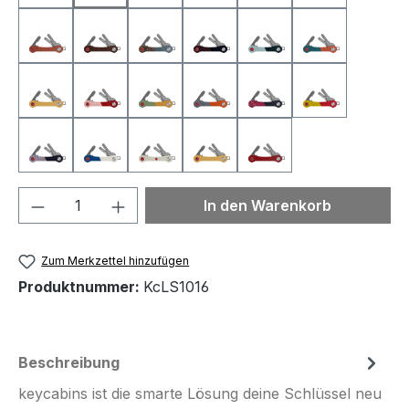
KcLS1021
KcLS1022
KcLS1023
KcLS10000
KcLS10001
KcLS10002
KcLS10003
KcLS10004
KcLS10005
KcLS10006
KcLS10007
KcLS10008
KcLS10009
KcLS10011
KcLS10012
KcLS10013
KcLS10014
Produkt Anzahl: Gib den gewünschten We
In den Warenkorb
Zum Merkzettel hinzufügen
Produktnummer:
KcLS1016
Beschreibung
keycabins ist die smarte Lösung deine Schlüssel neu