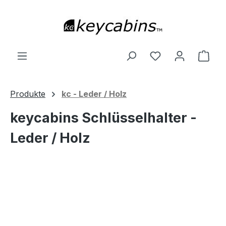
Zum Hauptinhalt springen
Du hast 0 Produ
Ware
Produkte
kc - Leder / Holz
keycabins Schlüsselhalter -
Leder / Holz
Bildergalerie überspringen