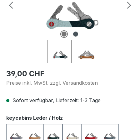
Regulärer Preis:
39,00 CHF
Preise inkl. MwSt. zzgl. Versandkosten
Sofort verfügbar, Lieferzeit: 1-3 Tage
auswählen
keycabins Leder / Holz
KcLS1015
KcLS1016
KcLS1017
KcLS1018
KcLS1019
KcLS1020