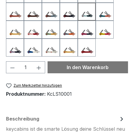
KcLS1021
KcLS1022
KcLS1023
KcLS10000
KcLS10001
KcLS10002
KcLS10003
KcLS10004
KcLS10005
KcLS10006
KcLS10007
KcLS10008
KcLS10009
KcLS10011
KcLS10012
KcLS10013
KcLS10014
Produkt Anzahl: Gib den gewünschten We
In den Warenkorb
Zum Merkzettel hinzufügen
Produktnummer:
KcLS10001
Beschreibung
keycabins ist die smarte Lösung deine Schlüssel neu