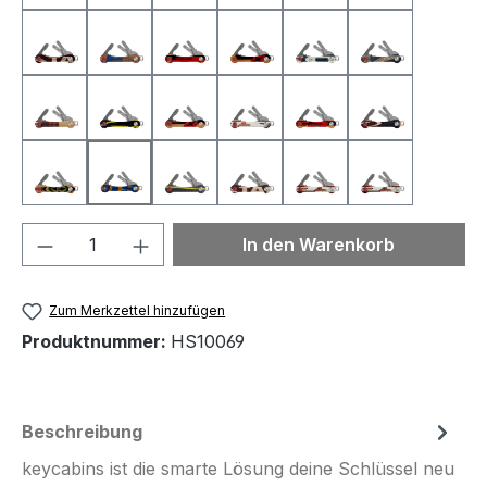
HS10049
HS10050
HS10054
HS10055
HS10056
HS10057
HS10060
HS10061
HS10062
HS10063
HS10065
HS10066
HS10068
HS10069
HS10070
HS10071
HS10072
HS10073
Produkt Anzahl: Gib den gewünschten We
In den Warenkorb
Zum Merkzettel hinzufügen
Produktnummer:
HS10069
Beschreibung
keycabins ist die smarte Lösung deine Schlüssel neu