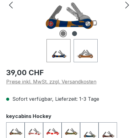
Regulärer Preis:
39,00 CHF
Preise inkl. MwSt. zzgl. Versandkosten
Sofort verfügbar, Lieferzeit: 1-3 Tage
auswählen
keycabins Hockey
HS10016
HS10018
HS10021
HS10041
HS10045
HS10046