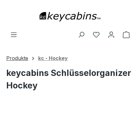
Zum Hauptinhalt springen
Du hast 0 Produ
Ware
Produkte
kc - Hockey
keycabins Schlüsselorganizer
Hockey
Bildergalerie überspringen